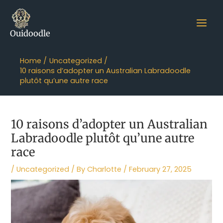
Skip
Main
to
content
Men
Ouidoodle
Home
Uncategorized
10 raisons d’adopter un Australian Labradoodle
plutôt qu’une autre race
10 raisons d’adopter un Australian
Labradoodle plutôt qu’une autre
race
/
Uncategorized
/ By
Charlotte
/
February 27, 2025