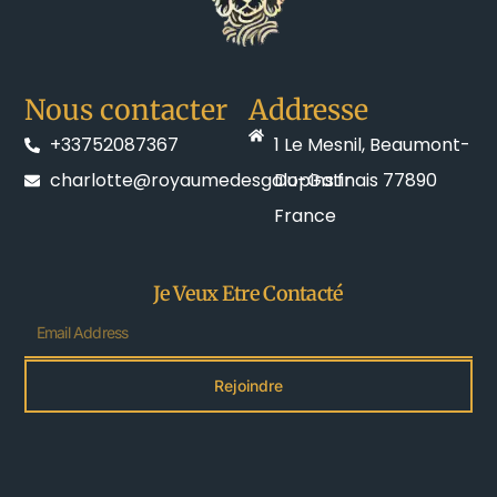
Nous contacter
Addresse
+33752087367
1 Le Mesnil, Beaumont-
charlotte@royaumedesgalopins.fr
Du-Gatinais 77890
France
Je Veux Etre Contacté
Email
Rejoindre